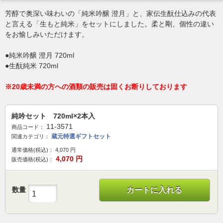
芳醇で奥深い味わいの「純米吟醸 澄月」と、家伝生酛仕込みの代表
と言える「生もと純米」をセットにしました。柔と剛、個性の違い
をお愉しみいただけます。
●純米吟醸 澄月 720ml
●生酛純米 720ml
※20歳未満の方への酒類の販売は固くお断りしております
純吟セット 720ml×2本入
11-3571
商品コード：
蔵元特選ギフトセット
関連カテゴリ：
通常価格(税込)：
4,070
円
4,070
円
販売価格(税込)：
数量
カートに入れる