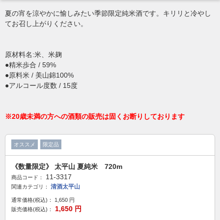
夏の宵を涼やかに愉しみたい季節限定純米酒です。キリリと冷やし
てお召し上がりください。
原材料名:米、米麹
●精米歩合 / 59%
●原料米 / 美山錦100%
●アルコール度数 / 15度
※20歳未満の方への酒類の販売は固くお断りしております
オススメ
限定品
《数量限定》 太平山 夏純米 720m
11-3317
商品コード：
清酒太平山
関連カテゴリ：
通常価格(税込)：
1,650
円
1,650
円
販売価格(税込)：