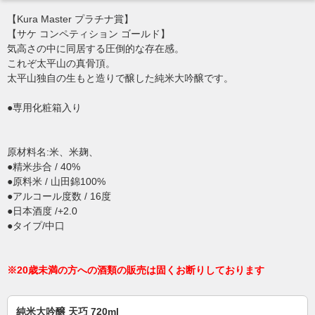
【Kura Master プラチナ賞】
【サケ コンペティション ゴールド】
気高さの中に同居する圧倒的な存在感。
これぞ太平山の真骨頂。
太平山独自の生もと造りで醸した純米大吟醸です。
●専用化粧箱入り
原材料名:米、米麹、
●精米歩合 / 40%
●原料米 / 山田錦100%
●アルコール度数 / 16度
●日本酒度 /+2.0
●タイプ/中口
※20歳未満の方への酒類の販売は固くお断りしております
純米大吟醸 天巧 720ml